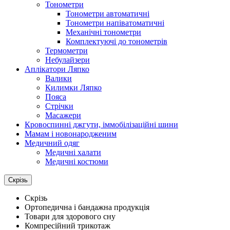
Тонометри
Тонометри автоматичні
Тонометри напіватоматичні
Механічні тонометри
Комплектуючі до тонометрів
Термометри
Небулайзери
Аплікатори Ляпко
Валики
Килимки Ляпко
Пояса
Стрічки
Масажери
Кровоспинні джгути, іммобілізаційні шини
Мамам і новонародженим
Медичний одяг
Медичні халати
Медичні костюми
Скрізь
Скрізь
Ортопедична і бандажна продукція
Товари для здорового сну
Компресійний трикотаж