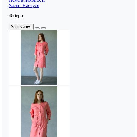
Халат Настуся
480грн.
Закінчився