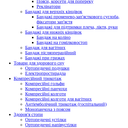
Пояси, корсети для попереку
Реклінатори
Бандажі для верхніх кінцівок
Бандажі променево-зап'ясткового суглоба,
фіксатори зап'ястя
Бандажі для підтримки плеча, ліктя, руки
Бандажі для нижніх кінцівок
Бандаж на коліно
Бандажі на гомілковостоп
Бандаж для вагітних
Бандаж післяопераційний
Бандажі при грижах
Товари для здорового сну
Ортопедичні подушки
Електропростирадла
Компресійний трикотаж
Компресійні гольфи
Компресійні панчохи
Компресійні колготи
Компресійні колготи для вагітних
Антіемболічний трикотаж (госпітальний)
Монопанчоха з поясом
Здоров'я стопи
Ортопедичні устілки
Ортопедичні напівустілки