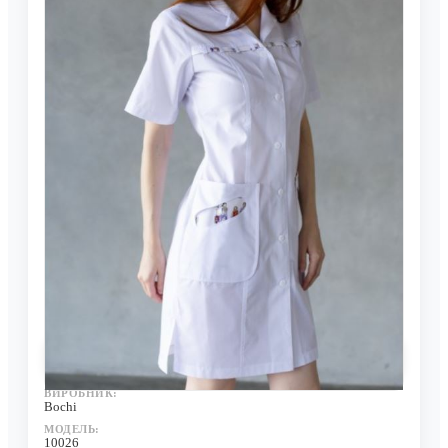
Халат Мілана
Нема в наявності
0 відгуків
ВИРОБНИК:
Bochi
МОДЕЛЬ:
10026