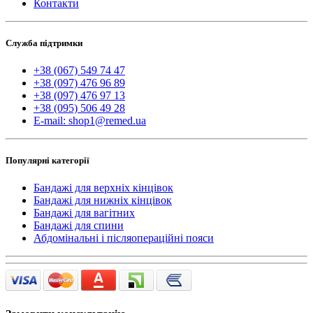
Контакти
Служба підтримки
+38 (067) 549 74 47
+38 (097) 476 96 89
+38 (097) 476 97 13
+38 (095) 506 49 28
E-mail: shop1@remed.ua
Популярні категорії
Бандажі для верхніх кінцівок
Бандажі для нижніх кінцівок
Бандажі для вагітних
Бандажі для спини
Абдомінальні і післяопераційні пояси