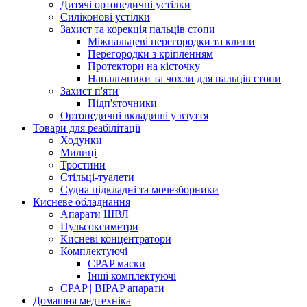
Дитячі ортопедичні устілки
Силіконові устілки
Захист та корекція пальців стопи
Міжпальцеві перегородки та клини
Перегородки з кріпленням
Протектори на кісточку
Напальчники та чохли для пальців стопи
Захист п'яти
Підп'яточники
Ортопедичні вкладиші у взуття
Товари для реабілітації
Ходунки
Милиці
Тростини
Стільці-туалети
Судна підкладні та мочезборники
Кисневе обладнання
Апарати ШВЛ
Пульсоксиметри
Кисневі концентратори
Комплектуючі
CPAP маски
Інші комплектуючі
CPAP | BIPAP апарати
Домашня медтехніка