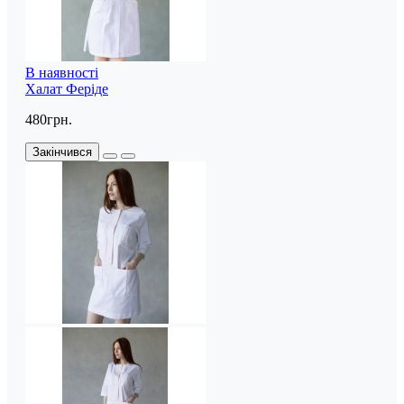
В наявності
Халат Феріде
480грн.
Закінчився