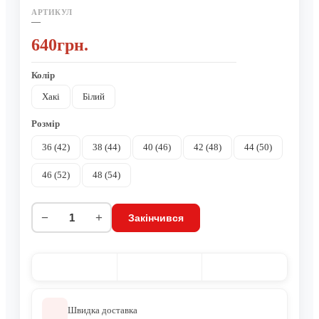
АРТИКУЛ
—
640грн.
Колір
Хакі
Білий
Розмір
36 (42)
38 (44)
40 (46)
42 (48)
44 (50)
46 (52)
48 (54)
−
+
Закінчився
Швидка доставка