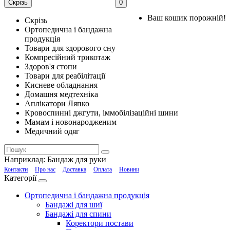
Скрізь
0
Ваш кошик порожній!
Скрізь
Ортопедична і бандажна
продукція
Товари для здорового сну
Компресійний трикотаж
Здоров'я стопи
Товари для реабілітації
Кисневе обладнання
Домашня медтехніка
Аплікатори Ляпко
Кровоспинні джгути, іммобілізаційні шини
Мамам і новонародженим
Медичний одяг
Наприклад:
Бандаж для руки
Контакти
Про нас
Доставка
Оплата
Новини
Категорії
Ортопедична і бандажна продукція
Бандажі для шиї
Бандажі для спини
Коректори постави