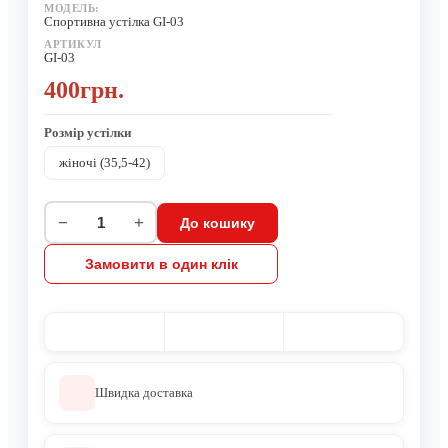
МОДЕЛЬ:
Спортивна устілка GI-03
АРТИКУЛ
GI-03
400грн.
Розмiр устiлки
жіночі (35,5-42)
−
+
До кошику
Замовити в один клік
Швидка доставка