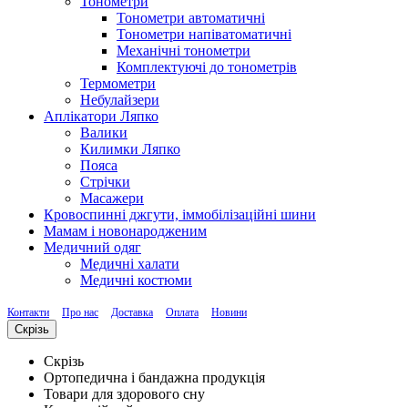
Тонометри
Тонометри автоматичні
Тонометри напіватоматичні
Механічні тонометри
Комплектуючі до тонометрів
Термометри
Небулайзери
Аплікатори Ляпко
Валики
Килимки Ляпко
Пояса
Стрічки
Масажери
Кровоспинні джгути, іммобілізаційні шини
Мамам і новонародженим
Медичний одяг
Медичні халати
Медичні костюми
Контакти
Про нас
Доставка
Оплата
Новини
Скрізь
Скрізь
Ортопедична і бандажна продукція
Товари для здорового сну