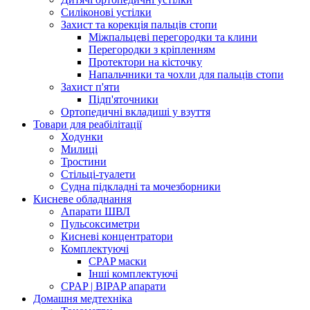
Силіконові устілки
Захист та корекція пальців стопи
Міжпальцеві перегородки та клини
Перегородки з кріпленням
Протектори на кісточку
Напальчники та чохли для пальців стопи
Захист п'яти
Підп'яточники
Ортопедичні вкладиші у взуття
Товари для реабілітації
Ходунки
Милиці
Тростини
Стільці-туалети
Судна підкладні та мочезборники
Кисневе обладнання
Апарати ШВЛ
Пульсоксиметри
Кисневі концентратори
Комплектуючі
CPAP маски
Інші комплектуючі
CPAP | BIPAP апарати
Домашня медтехніка