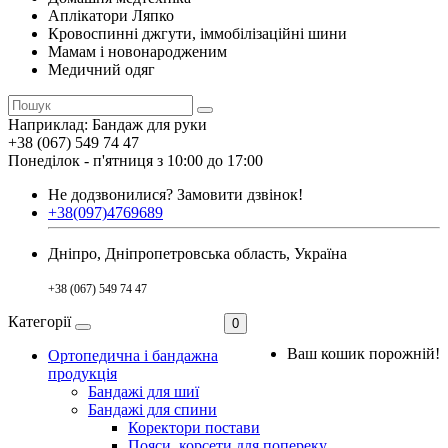
Аплікатори Ляпко
Кровоспинні джгути, іммобілізаційні шини
Мамам і новонародженим
Медичний одяг
Наприклад:
Бандаж для руки
+38 (067) 549 74 47
Понеділок - п'ятниця з 10:00 до 17:00
Не додзвонилися?
Замовити дзвінок!
+38(097)4769689
Дніпро, Дніпропетровська область, Україна
+38 (067) 549 74 47
Категорії
0
Ваш кошик порожній!
Ортопедична і бандажна
продукція
Бандажі для шиї
Бандажі для спини
Коректори постави
Пояси, корсети для попереку