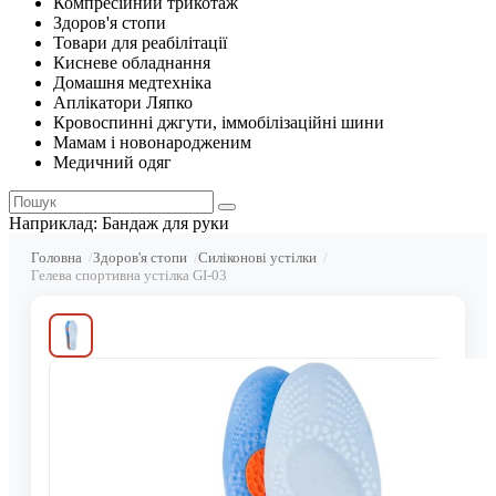
Компресійний трикотаж
Здоров'я стопи
Товари для реабілітації
Кисневе обладнання
Домашня медтехніка
Аплікатори Ляпко
Кровоспинні джгути, іммобілізаційні шини
Мамам і новонародженим
Медичний одяг
Наприклад:
Бандаж для руки
Головна
Здоров'я стопи
Силіконові устілки
Гелева спортивна устілка GI-03