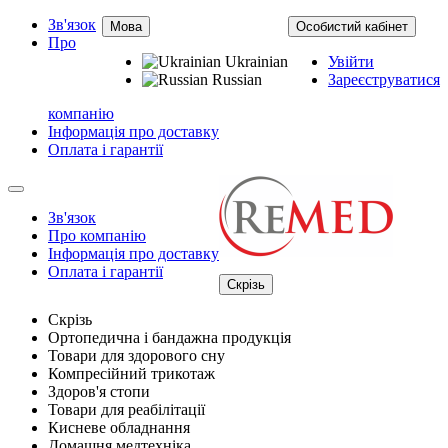
Зв'язок
Мова
Особистий кабінет
Про
Ukrainian
Увійти
Russian
Зареєструватися
компанію
Інформація про доставку
Оплата і гарантії
Зв'язок
Про компанію
Інформація про доставку
Оплата і гарантії
Скрізь
Скрізь
Ортопедична і бандажна продукція
Товари для здорового сну
Компресійний трикотаж
Здоров'я стопи
Товари для реабілітації
Кисневе обладнання
Домашня медтехніка