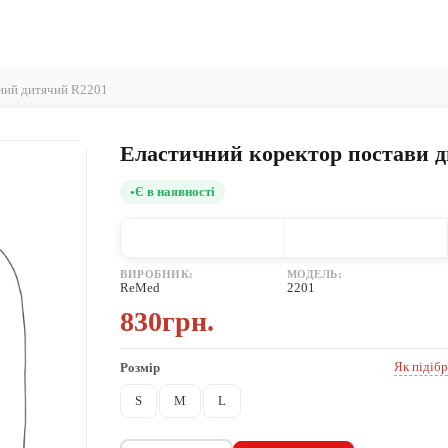
чний дитячий R2201
Еластичний коректор постави 
Є в наявності
ВИРОБНИК:
МОДЕЛЬ:
ReMed
2201
830грн.
Як підібр
Розмір
S
M
L