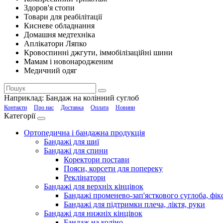
Здоров'я стопи
Товари для реабілітації
Кисневе обладнання
Домашня медтехніка
Аплікатори Ляпко
Кровоспинні джгути, іммобілізаційні шини
Мамам і новонародженим
Медичний одяг
Наприклад:
Бандаж на колінний суглоб
Контакти
Про нас
Доставка
Оплата
Новини
Категорії
Ортопедична і бандажна продукція
Бандажі для шиї
Бандажі для спини
Коректори постави
Пояси, корсети для попереку
Реклінатори
Бандажі для верхніх кінцівок
Бандажі променево-зап'ясткового суглоба, фікс
Бандажі для підтримки плеча, ліктя, руки
Бандажі для нижніх кінцівок
Бандаж на коліно