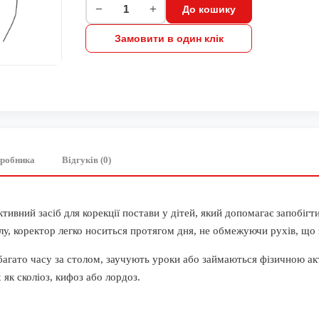
−
+
До кошику
Замовити в один клік
иробника
Відгуків (0)
тивний засіб для корекції постави у дітей, який допомагає запобіг
лу, коректор легко носиться протягом дня, не обмежуючи рухів, що 
ь багато часу за столом, заучують уроки або займаються фізичною а
 як сколіоз, кифоз або лордоз.