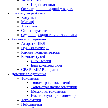
Захист п'яти
Підп'яточники
Ортопедичні вкладиші у взуття
Товари для реабілітації
Ходунки
Милиці
Тростини
Стільці-туалети
Судна підкладні та мочезборники
Кисневе обладнання
Апарати ШВЛ
Пульсоксиметри
Кисневі концентратори
Комплектуючі
CPAP маски
Інші комплектуючі
CPAP | BIPAP апарати
Домашня медтехніка
Тонометри
Тонометри автоматичні
Тонометри напіватоматичні
Механічні тонометри
Комплектуючі до тонометрів
Термометри
Небулайзери