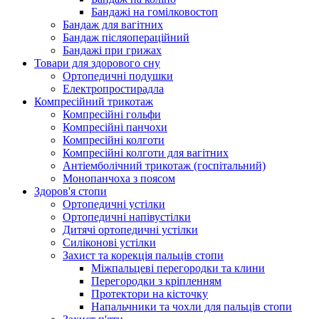
Бандажі на гомілковостоп
Бандаж для вагітних
Бандаж післяопераційний
Бандажі при грижах
Товари для здорового сну
Ортопедичні подушки
Електропростирадла
Компресійний трикотаж
Компресійні гольфи
Компресійні панчохи
Компресійні колготи
Компресійні колготи для вагітних
Антіемболічний трикотаж (госпітальний)
Монопанчоха з поясом
Здоров'я стопи
Ортопедичні устілки
Ортопедичні напівустілки
Дитячі ортопедичні устілки
Силіконові устілки
Захист та корекція пальців стопи
Міжпальцеві перегородки та клини
Перегородки з кріпленням
Протектори на кісточку
Напальчники та чохли для пальців стопи