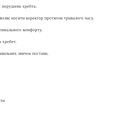
у порушень хребта.
воляє носити коректор протягом тривалого часу.
птимального комфорту.
 хребет.
авильних звичок постави.
оти