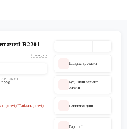
дитячий R2201
0 відгуків
Швидка доставка
АРТИКУЛ
Будь-який варіант
R2201
оплати
ати розмір?
Таблиця розмірів
Найнижчі ціни
Гарантії