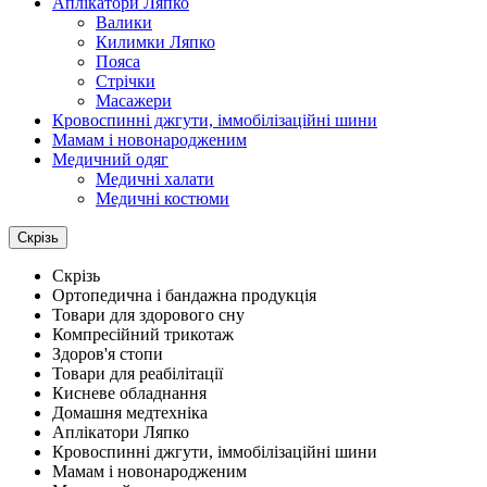
Аплікатори Ляпко
Валики
Килимки Ляпко
Пояса
Стрічки
Масажери
Кровоспинні джгути, іммобілізаційні шини
Мамам і новонародженим
Медичний одяг
Медичні халати
Медичні костюми
Скрізь
Скрізь
Ортопедична і бандажна продукція
Товари для здорового сну
Компресійний трикотаж
Здоров'я стопи
Товари для реабілітації
Кисневе обладнання
Домашня медтехніка
Аплікатори Ляпко
Кровоспинні джгути, іммобілізаційні шини
Мамам і новонародженим