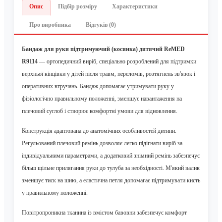
Опис
Підбір розміру
Характеристики
Про виробника
Відгуків (0)
Бандаж для руки підтримуючий (косинка) дитячий ReMED
R9114
— ортопедичний виріб, спеціально розроблений для підтримки
верхньої кінцівки у дітей після травм, переломів, розтягнень зв'язок і
оперативних втручань. Бандаж допомагає утримувати руку у
фізіологічно правильному положенні, зменшує навантаження на
плечовий суглоб і створює комфортні умови для відновлення.
Конструкція адаптована до анатомічних особливостей дитини.
Регульований плечовий ремінь дозволяє легко підігнати виріб за
індивідуальними параметрами, а додатковий знімний ремінь забезпечує
більш щільне прилягання руки до тулуба за необхідності. М'який валик
зменшує тиск на шию, а еластична петля допомагає підтримувати кисть
у правильному положенні.
Повітропроникна тканина із вмістом бавовни забезпечує комфорт