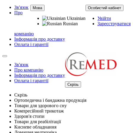
Зв'язок
Мова
Особистий кабінет
Про
Ukrainian
Увійти
Russian
Зареєструватися
компанію
Інформація про доставку
Оплата і гарантії
Зв'язок
Про компанію
Інформація про доставку
Оплата і гарантії
Скрізь
Скрізь
Ортопедична і бандажна продукція
Товари для здорового сну
Компресійний трикотаж
Здоров'я стопи
Товари для реабілітації
Кисневе обладнання
Домашня медтехніка