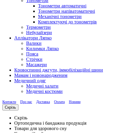
Тонометри
Тонометри автоматичні
Тонометри напіватоматичні
Механічні тонометри
Комплектуючі до тонометрів
Термометри
Небулайзери
Аплікатори Ляпко
Валики
Килимки Ляпко
Пояса
Стрічки
Масажери
Кровоспинні джгути, іммобілізаційні шини
Мамам і новонародженим
Медичний одяг
Медичні халати
Медичні костюми
Контакти
Про нас
Доставка
Оплата
Новини
Скрізь
Скрізь
Ортопедична і бандажна продукція
Товари для здорового сну