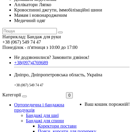
Аплікатори Ляпко
Кровоспинні джгути, іммобілізаційні шини
Мамам і новонародженим
Медичний одяг
Наприклад:
Бандаж для руки
+38 (067) 549 74 47
Понеділок - п'ятниця з 10:00 до 17:00
Не додзвонилися?
Замовити дзвінок!
+38(097)4769689
Дніпро, Дніпропетровська область, Україна
+38 (067) 549 74 47
Категорії
0
Ваш кошик порожній!
Ортопедична і бандажна
продукція
Бандажі для шиї
Бандажі для спини
Коректори постави
Пояси, корсети для попереку