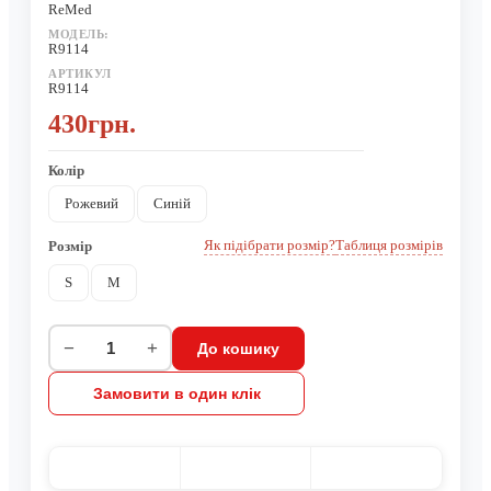
ReMed
МОДЕЛЬ:
R9114
АРТИКУЛ
R9114
430грн.
Колір
Рожевий
Синій
Як підібрати розмір?
Таблиця розмірів
Розмір
S
M
−
+
До кошику
Замовити в один клік