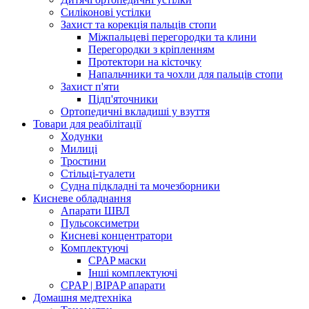
Силіконові устілки
Захист та корекція пальців стопи
Міжпальцеві перегородки та клини
Перегородки з кріпленням
Протектори на кісточку
Напальчники та чохли для пальців стопи
Захист п'яти
Підп'яточники
Ортопедичні вкладиші у взуття
Товари для реабілітації
Ходунки
Милиці
Тростини
Стільці-туалети
Судна підкладні та мочезборники
Кисневе обладнання
Апарати ШВЛ
Пульсоксиметри
Кисневі концентратори
Комплектуючі
CPAP маски
Інші комплектуючі
CPAP | BIPAP апарати
Домашня медтехніка