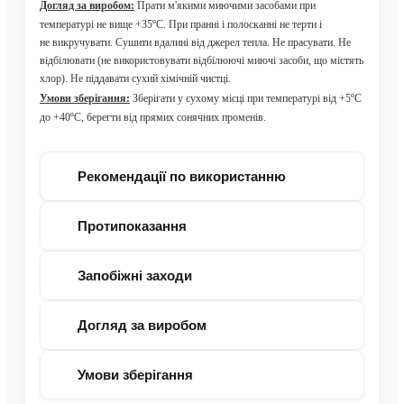
Догляд за виробом
:
Прати м'якими миючими засобами при
температурі не вище +35ºС. При пранні і полосканні не терти і
не викручувати. Сушити вдалині від джерел тепла. Не прасувати. Не
відбілювати (не використовувати відбілюючі миючі засоби, що містять
хлор). Не піддавати сухий хімічній чистці.
Умови зберігання:
З
берігати у сухому місці при температурі від +5ºС
до +40ºС, берегти від прямих сонячних променів.
Рекомендації по використанню
Протипоказання
Запобіжні заходи
Догляд за виробом
Умови зберігання