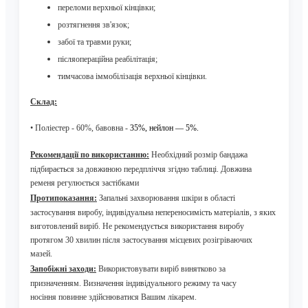
переломи верхньої кінцівки;
розтягнення зв'язок;
забої та травми руки;
післяопераційна реабілітація;
тимчасова іммобілізація верхньої кінцівки.
Склад:
•
П
оліестер - 60%
, бавовна -
35
%, нейлон —
5
%.
Рекомендації по використанню:
Необхідний розмір бандажа
підбирається за довжиною
передпліччя згідно таблиці. Довжина
ременя регулюється застібками
Протипоказання:
Запальні захворювання шкіри в області
застосування виробу, індивідуальна непереносимість матеріалів, з яких
виготовлений виріб.
Не рекомендується використання виробу
протягом 30 хвилин після застосування місцевих розігріваючих
мазей.
Запобіжні заходи
:
Використовувати виріб винятково за
призначенням. Визначення індивідуального режиму та часу
носіння повинне здійснюватися Вашим лікарем.