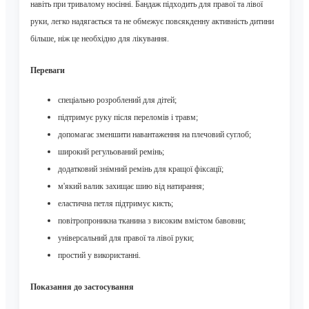
навіть при тривалому носінні. Бандаж підходить для правої та лівої
руки, легко надягається та не обмежує повсякденну активність дитини
більше, ніж це необхідно для лікування.
Переваги
спеціально розроблений для дітей;
підтримує руку після переломів і травм;
допомагає зменшити навантаження на плечовий суглоб;
широкий регульований ремінь;
додатковий знімний ремінь для кращої фіксації;
м'який валик захищає шию від натирання;
еластична петля підтримує кисть;
повітропроникна тканина з високим вмістом бавовни;
універсальний для правої та лівої руки;
простий у використанні.
Показання до застосування