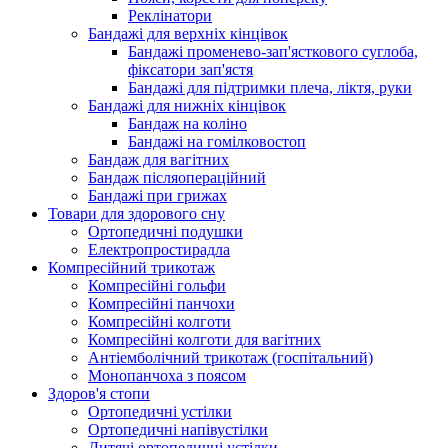
Реклінатори
Бандажі для верхніх кінцівок
Бандажі променево-зап'ясткового суглоба,
фіксатори зап'ястя
Бандажі для підтримки плеча, ліктя, руки
Бандажі для нижніх кінцівок
Бандаж на коліно
Бандажі на гомілковостоп
Бандаж для вагітних
Бандаж післяопераційний
Бандажі при грижах
Товари для здорового сну
Ортопедичні подушки
Електропростирадла
Компресійний трикотаж
Компресійні гольфи
Компресійні панчохи
Компресійні колготи
Компресійні колготи для вагітних
Антіемболічний трикотаж (госпітальний)
Монопанчоха з поясом
Здоров'я стопи
Ортопедичні устілки
Ортопедичні напівустілки
Дитячі ортопедичні устілки