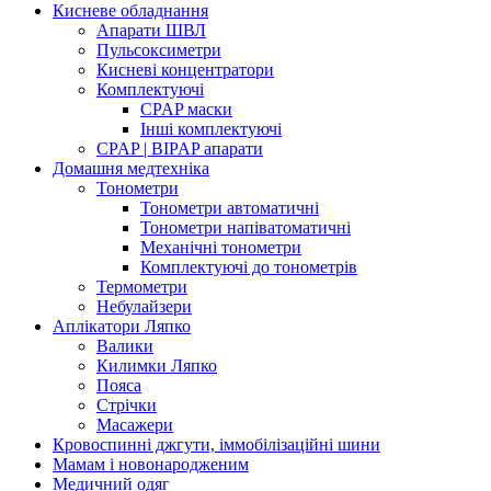
Кисневе обладнання
Апарати ШВЛ
Пульсоксиметри
Кисневі концентратори
Комплектуючі
CPAP маски
Інші комплектуючі
CPAP | BIPAP апарати
Домашня медтехніка
Тонометри
Тонометри автоматичні
Тонометри напіватоматичні
Механічні тонометри
Комплектуючі до тонометрів
Термометри
Небулайзери
Аплікатори Ляпко
Валики
Килимки Ляпко
Пояса
Стрічки
Масажери
Кровоспинні джгути, іммобілізаційні шини
Мамам і новонародженим
Медичний одяг