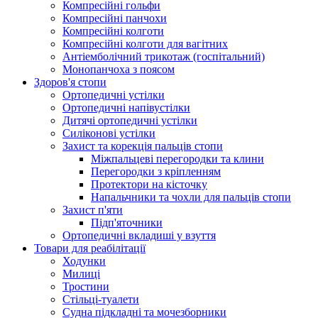
Компресійні гольфи
Компресійні панчохи
Компресійні колготи
Компресійні колготи для вагітних
Антіемболічний трикотаж (госпітальний)
Монопанчоха з поясом
Здоров'я стопи
Ортопедичні устілки
Ортопедичні напівустілки
Дитячі ортопедичні устілки
Силіконові устілки
Захист та корекція пальців стопи
Міжпальцеві перегородки та клини
Перегородки з кріпленням
Протектори на кісточку
Напальчники та чохли для пальців стопи
Захист п'яти
Підп'яточники
Ортопедичні вкладиші у взуття
Товари для реабілітації
Ходунки
Милиці
Тростини
Стільці-туалети
Судна підкладні та мочезборники