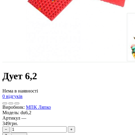
Дует 6,2
Нема в наявності
0 відгуків
Виробник:
МПК Ляпко
Модель:
du6,2
Артикул
—
349грн.
−
+