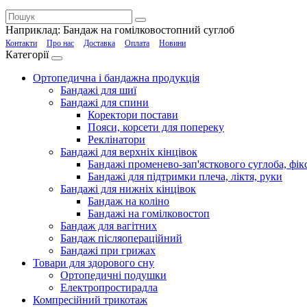
Наприклад:
Бандаж на гомілковостопний суглоб
Контакти
Про нас
Доставка
Оплата
Новини
Категорії
Ортопедична і бандажна продукція
Бандажі для шиї
Бандажі для спини
Коректори постави
Пояси, корсети для попереку
Реклінатори
Бандажі для верхніх кінцівок
Бандажі променево-зап'ясткового суглоба, фікс
Бандажі для підтримки плеча, ліктя, руки
Бандажі для нижніх кінцівок
Бандаж на коліно
Бандажі на гомілковостоп
Бандаж для вагітних
Бандаж післяопераційний
Бандажі при грижах
Товари для здорового сну
Ортопедичні подушки
Електропростирадла
Компресійний трикотаж