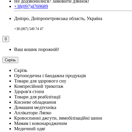
Не додзвонилися?
Замовити дзвінок!
+38(097)4769689
Дніпро, Дніпропетровська область, Україна
+38 (067) 549 74 47
0
Ваш кошик порожній!
Скрізь
Скрізь
Ортопедична і бандажна продукція
Товари для здорового сну
Компресійний трикотаж
Здоров'я стопи
Товари для реабілітації
Кисневе обладнання
Домашня медтехніка
Аплікатори Ляпко
Кровоспинні джгути, іммобілізаційні шини
Мамам і новонародженим
Медичний одяг