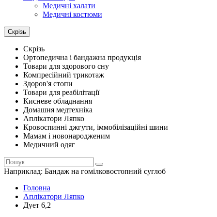
Медичні халати
Медичні костюми
Скрізь
Скрізь
Ортопедична і бандажна продукція
Товари для здорового сну
Компресійний трикотаж
Здоров'я стопи
Товари для реабілітації
Кисневе обладнання
Домашня медтехніка
Аплікатори Ляпко
Кровоспинні джгути, іммобілізаційні шини
Мамам і новонародженим
Медичний одяг
Наприклад:
Бандаж на гомілковостопний суглоб
Головна
Аплікатори Ляпко
Дует 6,2