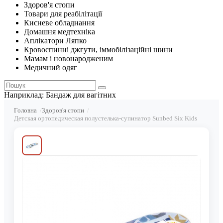
Здоров'я стопи
Товари для реабілітації
Кисневе обладнання
Домашня медтехніка
Аплікатори Ляпко
Кровоспинні джгути, іммобілізаційні шини
Мамам і новонародженим
Медичний одяг
Наприклад:
Бандаж для вагітних
Головна
Здоров'я стопи
Детская ортопедическая полустелька-супинатор Sunbed Six Kids