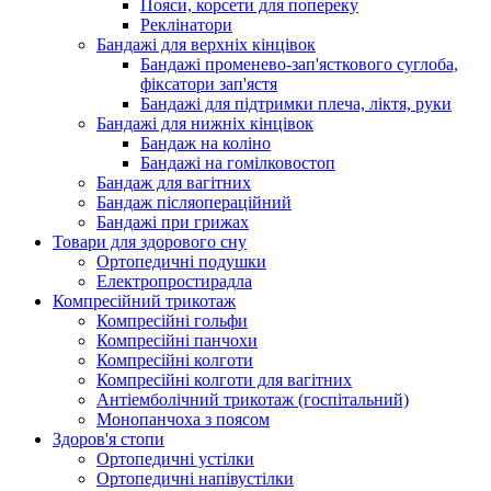
Пояси, корсети для попереку
Реклінатори
Бандажі для верхніх кінцівок
Бандажі променево-зап'ясткового суглоба,
фіксатори зап'ястя
Бандажі для підтримки плеча, ліктя, руки
Бандажі для нижніх кінцівок
Бандаж на коліно
Бандажі на гомілковостоп
Бандаж для вагітних
Бандаж післяопераційний
Бандажі при грижах
Товари для здорового сну
Ортопедичні подушки
Електропростирадла
Компресійний трикотаж
Компресійні гольфи
Компресійні панчохи
Компресійні колготи
Компресійні колготи для вагітних
Антіемболічний трикотаж (госпітальний)
Монопанчоха з поясом
Здоров'я стопи
Ортопедичні устілки
Ортопедичні напівустілки