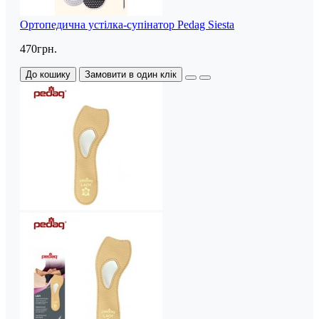
Ортопедична устілка-супінатор Pedag Siesta
470грн.
До кошику
Замовити в один клік