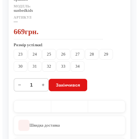
МОДЕЛЬ:
sunbedkids
АРТИКУЛ
—
669грн.
Розмiр устiлки1
23
24
25
26
27
28
29
30
31
32
33
34
−
+
Закінчився
Швидка доставка