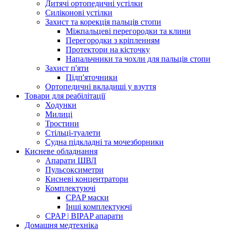
Дитячі ортопедичні устілки
Силіконові устілки
Захист та корекція пальців стопи
Міжпальцеві перегородки та клини
Перегородки з кріпленням
Протектори на кісточку
Напальчники та чохли для пальців стопи
Захист п'яти
Підп'яточники
Ортопедичні вкладиші у взуття
Товари для реабілітації
Ходунки
Милиці
Тростини
Стільці-туалети
Судна підкладні та мочезборники
Кисневе обладнання
Апарати ШВЛ
Пульсоксиметри
Кисневі концентратори
Комплектуючі
CPAP маски
Інші комплектуючі
CPAP | BIPAP апарати
Домашня медтехніка