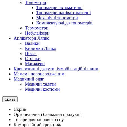
Тонометри
Тонометри автоматичні
Тонометри напіватоматичні
Механічні тонометри
Комплектуючі до тонометрів
Термометри
Небулайзери
Аплікатори Ляпко
Валики
Килимки Ляпко
Пояса
Стрічки
Масажери
Кровоспинні джгути, іммобілізаційні шини
Мамам і новонародженим
Медичний одяг
Медичні халати
Медичні костюми
Скрізь
Скрізь
Ортопедична і бандажна продукція
Товари для здорового сну
Компресійний трикотаж