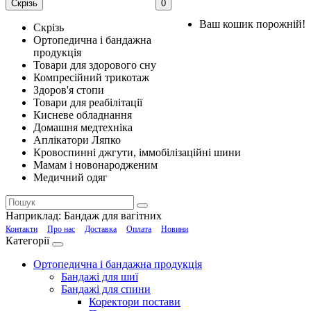
Скрізь
0
Ваш кошик порожній!
Скрізь
Ортопедична і бандажна
продукція
Товари для здорового сну
Компресійний трикотаж
Здоров'я стопи
Товари для реабілітації
Кисневе обладнання
Домашня медтехніка
Аплікатори Ляпко
Кровоспинні джгути, іммобілізаційні шини
Мамам і новонародженим
Медичний одяг
Наприклад:
Бандаж для вагітних
Контакти
Про нас
Доставка
Оплата
Новини
Категорії
Ортопедична і бандажна продукція
Бандажі для шиї
Бандажі для спини
Коректори постави