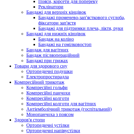
Пояси, корсети для попереку
Реклінатори
Бандажі для верхніх кінцівок
Бандажі променево-зап'ясткового суглоба,
фіксатори зап'ястя
Бандажі для підтримки плеча, ліктя, руки
Бандажі для нижніх кінцівок
Бандаж на коліно
Бандажі на гомілковостоп
Бандаж для вагітних
Бандаж післяопераційний
Бандажі при грижах
Товари для здорового сну
Ортопедичні подушки
Електропростирадла
Компресійний трикотаж
Компресійні гольфи
Компресійні панчохи
Компресійні колготи
Компресійні колготи для вагітних
Антіемболічний трикотаж (госпітальний)
Монопанчоха з поясом
Здоров'я стопи
Ортопедичні устілки
Ортопедичні напівустілки