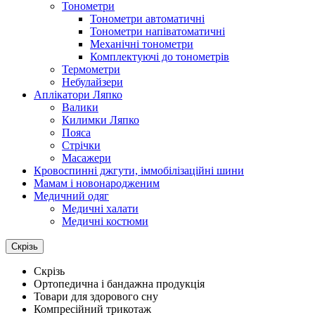
Тонометри
Тонометри автоматичні
Тонометри напіватоматичні
Механічні тонометри
Комплектуючі до тонометрів
Термометри
Небулайзери
Аплікатори Ляпко
Валики
Килимки Ляпко
Пояса
Стрічки
Масажери
Кровоспинні джгути, іммобілізаційні шини
Мамам і новонародженим
Медичний одяг
Медичні халати
Медичні костюми
Скрізь
Скрізь
Ортопедична і бандажна продукція
Товари для здорового сну
Компресійний трикотаж