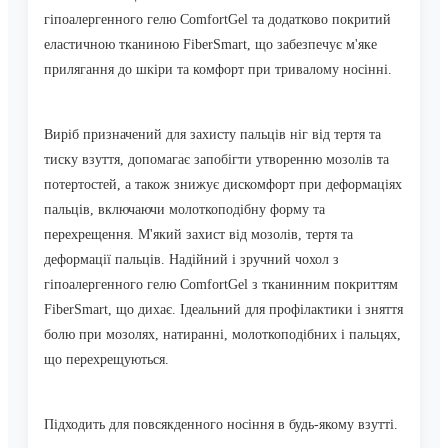
гіпоалергенного гелю ComfortGel та додатково покритий
еластичною тканиною FiberSmart, що забезпечує м'яке
прилягання до шкіри та комфорт при тривалому носінні.
Виріб призначений для захисту пальців ніг від тертя та
тиску взуття, допомагає запобігти утворенню мозолів та
потертостей, а також знижує дискомфорт при деформаціях
пальців, включаючи молоткоподібну форму та
перехрещення.
М'який захист від мозолів, тертя та
деформації пальців.
Надійний і зручний чохол з
гіпоалергенного гелю ComfortGel з тканинним покриттям
FiberSmart, що дихає.
Ідеальний для профілактики і зняття
болю при мозолях, натиранні, молоткоподібних і пальцях,
що перехрещуються.
Підходить для повсякденного носіння в будь-якому взутті.