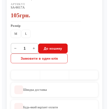
АРТИКУЛ
SA-9017A
105грн.
Розмір
M
L
−
+
До кошику
Замовити в один клік
Швидка доставка
Будь-який варіант оплати