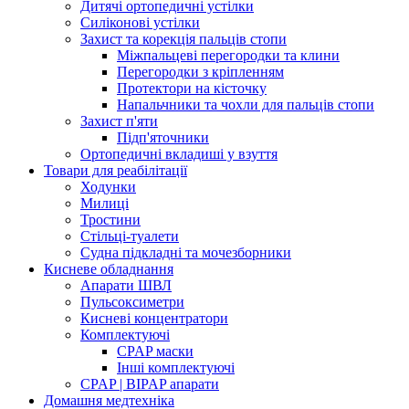
Дитячі ортопедичні устілки
Силіконові устілки
Захист та корекція пальців стопи
Міжпальцеві перегородки та клини
Перегородки з кріпленням
Протектори на кісточку
Напальчники та чохли для пальців стопи
Захист п'яти
Підп'яточники
Ортопедичні вкладиші у взуття
Товари для реабілітації
Ходунки
Милиці
Тростини
Стільці-туалети
Судна підкладні та мочезборники
Кисневе обладнання
Апарати ШВЛ
Пульсоксиметри
Кисневі концентратори
Комплектуючі
CPAP маски
Інші комплектуючі
CPAP | BIPAP апарати
Домашня медтехніка