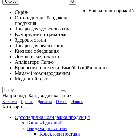
Скрізь
0
Ваш кошик порожній!
Скрізь
Ортопедична і бандажна
продукція
Товари для здорового сну
Компресійний трикотаж
Здоров'я стопи
Товари для реабілітації
Кисневе обладнання
Домашня медтехніка
Аплікатори Ляпко
Кровоспинні джгути, іммобілізаційні шини
Мамам і новонародженим
Медичний одяг
Наприклад:
Бандаж для вагітних
Контакти
Про нас
Доставка
Оплата
Новини
Категорії
Ортопедична і бандажна продукція
Бандажі для шиї
Бандажі для спини
Коректори постави