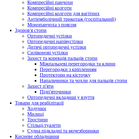
Компресійні панчохи
Компресійні колготи
Компресійні колготи для вагітних
Антіемболічний трикотаж (госпітальний)
Монопанчоха з поясом
Здоров'я стопи
Ортопедичні устілки
Ортопедичні напівустілки
Дитячі ортопедичні устілки
Силіконові устілки
Захист та корекція пальців стопи
Міжпальцеві перегородки та клини
Перегородки з кріпленням
Протектори на кісточку
Напальчники та чохли для пальців стопи
Захист п'яти
Підп'яточники
Ортопедичні вкладиші у взуття
Товари для реабілітації
Ходунки
Милиці
Тростини
Стільці-туалети
Судна підкладні та мочезборники
Кисневе обладнання