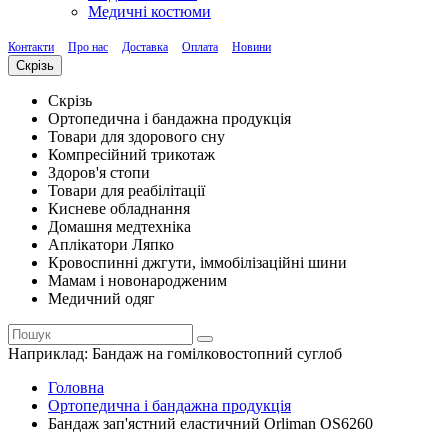
Медичні костюми
Контакти
Про нас
Доставка
Оплата
Новини
Скрізь
Скрізь
Ортопедична і бандажна продукція
Товари для здорового сну
Компресійний трикотаж
Здоров'я стопи
Товари для реабілітації
Кисневе обладнання
Домашня медтехніка
Аплікатори Ляпко
Кровоспинні джгути, іммобілізаційні шини
Мамам і новонародженим
Медичний одяг
Наприклад:
Бандаж на гомілковостопний суглоб
Головна
Ортопедична і бандажна продукція
Бандаж зап'ястний еластичний Orliman OS6260