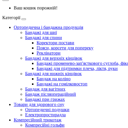
Ваш кошик порожній!
Категорії
Ортопедична і бандажна продукція
Бандажі для шиї
Бандажі для спини
Коректори постави
Пояси, корсети для попереку
Реклінатори
Бандажі для верхніх кінцівок
Бандажі променево-зап'ясткового суглоба, фікс
Бандажі для підтримки плеча, ліктя, руки
Бандажі для нижніх кінцівок
Бандаж на коліно
Бандажі на гомілковостоп
Бандаж для вагітних
Бандаж післяопераційний
Бандажі при грижах
Товари для здорового сну
Ортопедичні подушки
Електропростирадла
Компресійний трикотаж
Компресійні гольфи