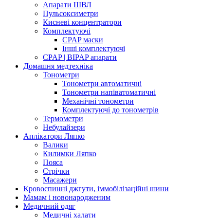
Апарати ШВЛ
Пульсоксиметри
Кисневі концентратори
Комплектуючі
CPAP маски
Інші комплектуючі
CPAP | BIPAP апарати
Домашня медтехніка
Тонометри
Тонометри автоматичні
Тонометри напіватоматичні
Механічні тонометри
Комплектуючі до тонометрів
Термометри
Небулайзери
Аплікатори Ляпко
Валики
Килимки Ляпко
Пояса
Стрічки
Масажери
Кровоспинні джгути, іммобілізаційні шини
Мамам і новонародженим
Медичний одяг
Медичні халати