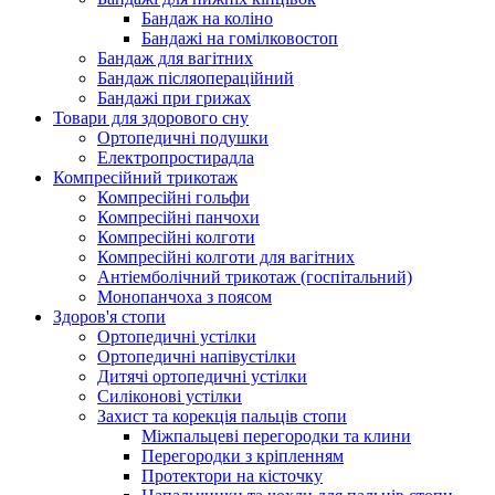
Бандаж на коліно
Бандажі на гомілковостоп
Бандаж для вагітних
Бандаж післяопераційний
Бандажі при грижах
Товари для здорового сну
Ортопедичні подушки
Електропростирадла
Компресійний трикотаж
Компресійні гольфи
Компресійні панчохи
Компресійні колготи
Компресійні колготи для вагітних
Антіемболічний трикотаж (госпітальний)
Монопанчоха з поясом
Здоров'я стопи
Ортопедичні устілки
Ортопедичні напівустілки
Дитячі ортопедичні устілки
Силіконові устілки
Захист та корекція пальців стопи
Міжпальцеві перегородки та клини
Перегородки з кріпленням
Протектори на кісточку