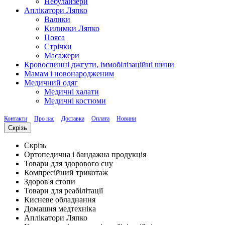
Небулайзери
Аплікатори Ляпко
Валики
Килимки Ляпко
Пояса
Стрічки
Масажери
Кровоспинні джгути, іммобілізаційні шини
Мамам і новонародженим
Медичний одяг
Медичні халати
Медичні костюми
Контакти
Про нас
Доставка
Оплата
Новини
Скрізь
Скрізь
Ортопедична і бандажна продукція
Товари для здорового сну
Компресійний трикотаж
Здоров'я стопи
Товари для реабілітації
Кисневе обладнання
Домашня медтехніка
Аплікатори Ляпко