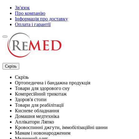
Зв'язок
Про компанію
Інформація про доставку
Оплата і гарантії
Скрізь
Скрізь
Ортопедична і бандажна продукція
Товари для здорового сну
Компресійний трикотаж
Здоров'я стопи
Товари для реабілітації
Кисневе обладнання
Домашня медтехніка
Аплікатори Ляпко
Кровоспинні джгути, іммобілізаційні шини
Мамам і новонародженим
Медичний одяг