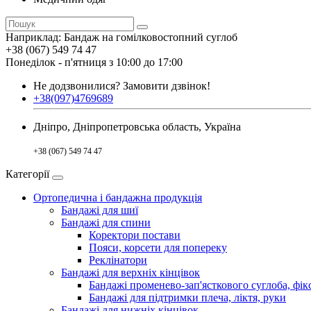
Наприклад:
Бандаж на гомілковостопний суглоб
+38 (067) 549 74 47
Понеділок - п'ятниця з 10:00 до 17:00
Не додзвонилися?
Замовити дзвінок!
+38(097)4769689
Дніпро, Дніпропетровська область, Україна
+38 (067) 549 74 47
Категорії
Ортопедична і бандажна продукція
Бандажі для шиї
Бандажі для спини
Коректори постави
Пояси, корсети для попереку
Реклінатори
Бандажі для верхніх кінцівок
Бандажі променево-зап'ясткового суглоба, фікс
Бандажі для підтримки плеча, ліктя, руки
Бандажі для нижніх кінцівок