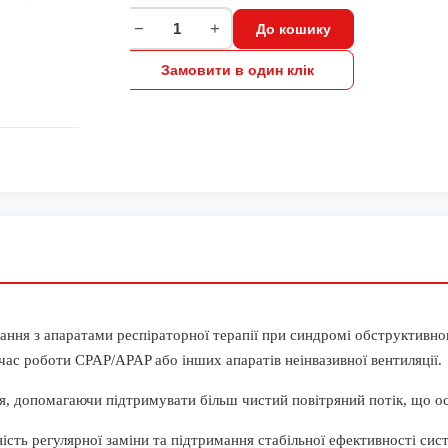
−
+
До кошику
Замовити в один клік
ння з апаратами респіраторної терапії при синдромі обструктивног
ас роботи CPAP/APAP або інших апаратів неінвазивної вентиляції.
ня, допомагаючи підтримувати більш чистий повітряний потік, що о
ність регулярної заміни та підтримання стабільної ефективності сис