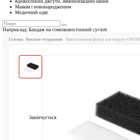
Кровоспинні джгути, іммобілізаційні шини
Мамам і новонародженим
Медичний одяг
Наприклад:
Бандаж на гомілковостопний суглоб
Головна
Кисневе обладнання
Бактеріальний фільтр для апарату OXYDO
Закінчується