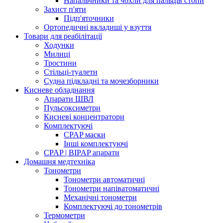
Напальчники та чохли для пальців стопи
Захист п'яти
Підп'яточники
Ортопедичні вкладиші у взуття
Товари для реабілітації
Ходунки
Милиці
Тростини
Стільці-туалети
Судна підкладні та мочезборники
Кисневе обладнання
Апарати ШВЛ
Пульсоксиметри
Кисневі концентратори
Комплектуючі
CPAP маски
Інші комплектуючі
CPAP | BIPAP апарати
Домашня медтехніка
Тонометри
Тонометри автоматичні
Тонометри напіватоматичні
Механічні тонометри
Комплектуючі до тонометрів
Термометри