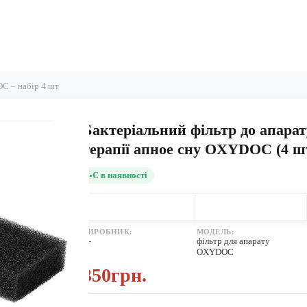
C – набір 4 шт
Бактеріальний фільтр до апарат
терапії апное сну OXYDOC (4 шт
Є в наявності
ВИРОБНИК:
МОДЕЛЬ:
—
фільтр для апарату
OXYDOC
350грн.