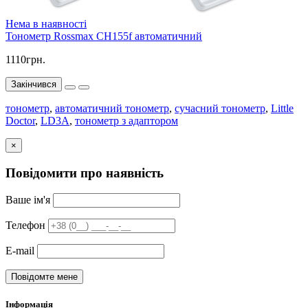
Нема в наявності
Тонометр Rossmax CH155f автоматичний
1110грн.
Закінчився
тонометр
,
автоматичний тонометр
,
сучасний тонометр
,
Little
Doctor
,
LD3А
,
тонометр з адаптором
×
Повідомити про наявність
Ваше ім'я
Телефон
E-mail
Повідомте мене
Інформація