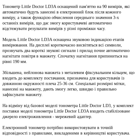
Тонометр Little Doctor LD3A оснащений пам'яттю на 90 вимірів, які
автоматично будуть занесені в електронний блок після кожного
виміру, а також функцією обчислення середнього значення 3-х
останніх вимірів, що дає змогу користувачеві автоматично
відстежувати результати вимірів у різні проміжки часу.
Модель Little Doctor LD3A оснащена звуковою індикацією етапів
вимірювання. На дисплеї короткочасно висвітяться всі символи,
прозвучать два короткі звукові сигнали і прилад почне автоматично
нагнітати повітря в манжету. Спочатку нагнітання припиниться на
рівні 190 мм.
Збільшена, нейлонова манжета з металевим фіксувальним кільцем, що
входить до комплекту постачання, призначена для користувачів із
довжиною окружності плеча 25-36 см. Спеціальні розмірні мітки,
нанесені на манжету, дають змогу легко, швидко і правильно
зафіксувати манжету.
На відміну від базової моделі тонометра Little Doctor LD3, у комплект
поставки моделі тонометра Little Doctor LD3A входить стабілізоване
джерело електроживлення - мережевий адаптер.
Електронний тонометр потрібно використовувати в точній
відповідності з правилами, викладеними в керівництві користувача.