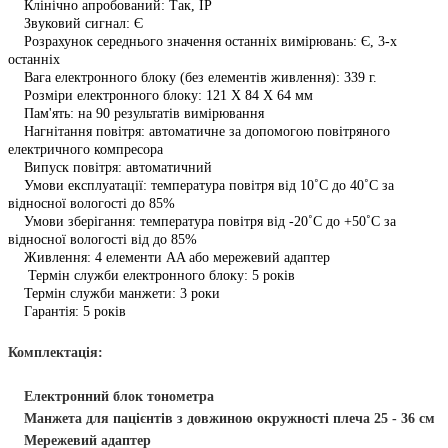
Клінічно апробований: Так, IP
Звуковий сигнал: Є
Розрахунок середнього значення останніх вимірювань: Є, 3-х
останніх
Вага електронного блоку (без елементів живлення): 339 г.
Розміри електронного блоку: 121 X 84 X 64 мм
Пам'ять: на 90 результатів вимірювання
Нагнітання повітря: автоматичне за допомогою повітряного
електричного компресора
Випуск повітря: автоматичний
Умови експлуатації: температура повітря від 10˚C до 40˚C за
відносної вологості до 85%
Умови зберігання: температура повітря від -20˚C до +50˚C за
відносної вологості від до 85%
Живлення: 4 елементи AA або мережевий адаптер
Термін служби електронного блоку: 5 років
Термін служби манжети: 3 роки
Гарантія: 5 років
Комплектація:
Електронний блок тонометра
Манжета для пацієнтів з довжиною окружності плеча 25 - 36 см
Мережевий адаптер