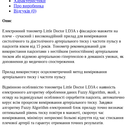
Характеристики
Про виробника
Відгуків (0)
Опис
Електронний тонометр Little Doctor LD3A з фіксацією манжети на
плече - сучасний і високонадійний прилад для вимірювання
систолічного та діастолічного артеріального тиску і частоти пульсу в
пацієнтів віком від 15 років. Тонометр рекомендований для
використання пацієнтами з нестійким (непостійним) артеріальним
тиском або відомою артеріальною гіпертензією в домашніх умовах, як
доповнення до медичного спостереження.
Прилад використовує осцилометричний метод вимірювання
артеріального тиску і частоти пульсу.
Відмінною особливістю тонометра Little Doctor LD3A є наявність
електронного алгоритму оброблення даних Fuzzy Algorithm, який, з
огляду на індивідуальні особливості серцебиття пацієнта, автоматично
керує всім процесом вимірювання артеріального тиску. Завдяки
алгоритму Fuzzy Algorithm електронний блок приладу точно визначає
оптимальний рівень тиску повітря в манжеті, скорочує час
вимірювання, мінімізує неприємні больові відчуття під час стискання
плечової артерії та гарантує отримання точних результатів.