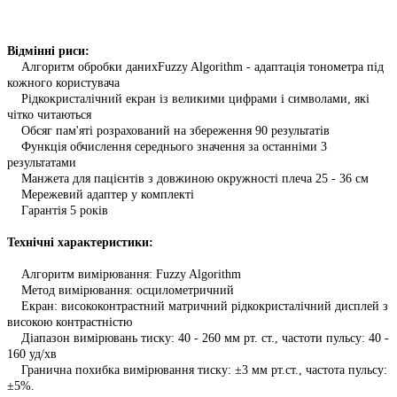
Відмінні риси:
Алгоритм обробки данихFuzzy Algorithm - адаптація тонометра під
кожного користувача
Рідкокристалічний екран із великими цифрами і символами, які
чітко читаються
Обсяг пам'яті розрахований на збереження 90 результатів
Функція обчислення середнього значення за останніми 3
результатами
Манжета для пацієнтів з довжиною окружності плеча 25 - 36 см
Мережевий адаптер у комплекті
Гарантія 5 років
Технічні характеристики:
Алгоритм вимірювання: Fuzzy Algorithm
Метод вимірювання: осцилометричний
Екран: висококонтрастний матричний рідкокристалічний дисплей з
високою контрастністю
Діапазон вимірювань тиску: 40 - 260 мм рт. ст., частоти пульсу: 40 -
160 уд/хв
Гранична похибка вимірювання тиску: ±3 мм рт.ст., частота пульсу:
±5%.