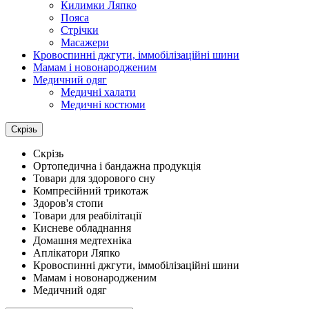
Килимки Ляпко
Пояса
Стрічки
Масажери
Кровоспинні джгути, іммобілізаційні шини
Мамам і новонародженим
Медичний одяг
Медичні халати
Медичні костюми
Скрізь
Скрізь
Ортопедична і бандажна продукція
Товари для здорового сну
Компресійний трикотаж
Здоров'я стопи
Товари для реабілітації
Кисневе обладнання
Домашня медтехніка
Аплікатори Ляпко
Кровоспинні джгути, іммобілізаційні шини
Мамам і новонародженим
Медичний одяг