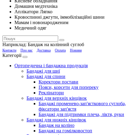
Кисневе обладнання
Домашня медтехніка
Аплікатори Ляпко
Кровоспинні джгути, іммобілізаційні шини
Мамам і новонародженим
Медичний одяг
Наприклад:
Бандаж на колінний суглоб
Контакти
Про нас
Доставка
Оплата
Новини
Категорії
Ортопедична і бандажна продукція
Бандажі для шиї
Бандажі для спини
Коректори постави
Пояси, корсети для попереку
Реклінатори
Бандажі для верхніх кінцівок
Бандажі променево-зап'ясткового суглоба,
фіксатори зап'ястя
Бандажі для підтримки плеча, ліктя, руки
Бандажі для нижніх кінцівок
Бандаж на коліно
Бандажі на гомілковостоп