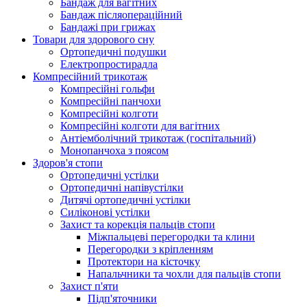
Бандаж для вагітних
Бандаж післяопераційний
Бандажі при грижах
Товари для здорового сну
Ортопедичні подушки
Електропростирадла
Компресійний трикотаж
Компресійні гольфи
Компресійні панчохи
Компресійні колготи
Компресійні колготи для вагітних
Антіемболічний трикотаж (госпітальний)
Монопанчоха з поясом
Здоров'я стопи
Ортопедичні устілки
Ортопедичні напівустілки
Дитячі ортопедичні устілки
Силіконові устілки
Захист та корекція пальців стопи
Міжпальцеві перегородки та клини
Перегородки з кріпленням
Протектори на кісточку
Напальчники та чохли для пальців стопи
Захист п'яти
Підп'яточники