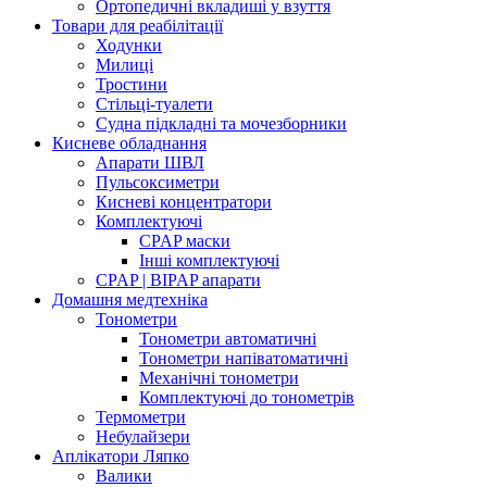
Ортопедичні вкладиші у взуття
Товари для реабілітації
Ходунки
Милиці
Тростини
Стільці-туалети
Судна підкладні та мочезборники
Кисневе обладнання
Апарати ШВЛ
Пульсоксиметри
Кисневі концентратори
Комплектуючі
CPAP маски
Інші комплектуючі
CPAP | BIPAP апарати
Домашня медтехніка
Тонометри
Тонометри автоматичні
Тонометри напіватоматичні
Механічні тонометри
Комплектуючі до тонометрів
Термометри
Небулайзери
Аплікатори Ляпко
Валики